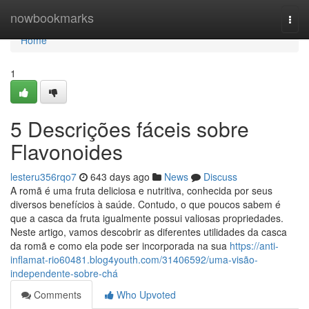
Home
nowbookmarks
Togg
navi
Home
1
5 Descrições fáceis sobre
Flavonoides
lesteru356rqo7
643 days ago
News
Discuss
A romã é uma fruta deliciosa e nutritiva, conhecida por seus
diversos benefícios à saúde. Contudo, o que poucos sabem é
que a casca da fruta igualmente possui valiosas propriedades.
Neste artigo, vamos descobrir as diferentes utilidades da casca
da romã e como ela pode ser incorporada na sua
https://anti-
inflamat-rio60481.blog4youth.com/31406592/uma-visão-
independente-sobre-chá
Comments
Who Upvoted