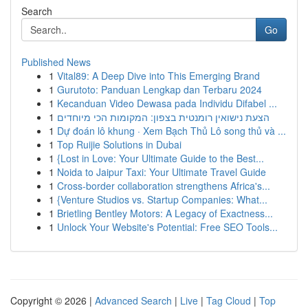
Search
Go
Published News
1
Vital89: A Deep Dive into This Emerging Brand
1
Gurutoto: Panduan Lengkap dan Terbaru 2024
1
Kecanduan Video Dewasa pada Individu Difabel ...
1
הצעת נישואין רומנטית בצפון: המקומות הכי מיוחדים
1
Dự đoán lô khung · Xem Bạch Thủ Lô song thủ và ...
1
Top Ruijie Solutions in Dubai
1
{Lost in Love: Your Ultimate Guide to the Best...
1
Noida to Jaipur Taxi: Your Ultimate Travel Guide
1
Cross-border collaboration strengthens Africa's...
1
{Venture Studios vs. Startup Companies: What...
1
Brietling Bentley Motors: A Legacy of Exactness...
1
Unlock Your Website's Potential: Free SEO Tools...
Copyright © 2026 |
Advanced Search
|
Live
|
Tag Cloud
|
Top