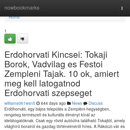
Home
nowbookmarks
Togg
navi
Home
1
Erdohorvati Kincsei: Tokaji
Borok, Vadvilag es Festoi
Zempleni Tajak. 10 ok, amiert
meg kell latogatnod
Erdohorvati szepseget
williams061wsn5
644 days ago
News
Discuss
Erdőhorváti, egy bájos település a Zempléni-hegységben,
rengeteg természeti és kulturális élményt kínál az
idelátogatóknak. Csak egy rövid autóútra található Tokajtól, amely
világhírű borairól és gazdag történelméről híres. A Rákóczi-vár és