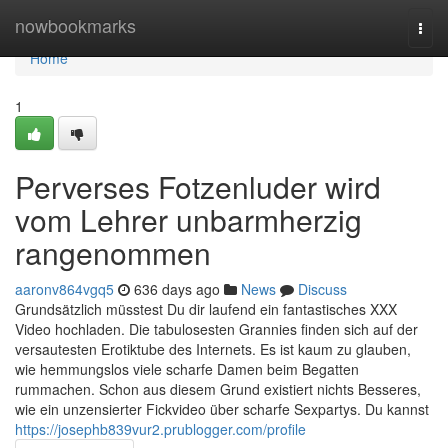
Home
nowbookmarks
Togg
navi
Home
1
Perverses Fotzenluder wird
vom Lehrer unbarmherzig
rangenommen
aaronv864vgq5
636 days ago
News
Discuss
Grundsätzlich müsstest Du dir laufend ein fantastisches XXX
Video hochladen. Die tabulosesten Grannies finden sich auf der
versautesten Erotiktube des Internets. Es ist kaum zu glauben,
wie hemmungslos viele scharfe Damen beim Begatten
rummachen. Schon aus diesem Grund existiert nichts Besseres,
wie ein unzensierter Fickvideo über scharfe Sexpartys. Du kannst
https://josephb839vur2.prublogger.com/profile