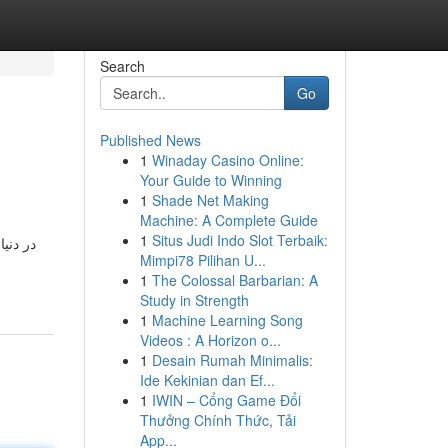
Search
Go
Published News
1
Winaday Casino Online:
Your Guide to Winning
1
Shade Net Making
Machine: A Complete Guide
1
Situs Judi Indo Slot Terbaik:
در دنی
Mimpi78 Pilihan U...
1
The Colossal Barbarian: A
Study in Strength
1
Machine Learning Song
Videos : A Horizon o...
1
Desain Rumah Minimalis:
Ide Kekinian dan Ef...
1
IWIN – Cổng Game Đổi
Thưởng Chính Thức, Tải
App...