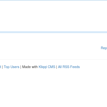
Rep
d
|
Top Users
| Made with
Kliqqi CMS
|
All RSS Feeds