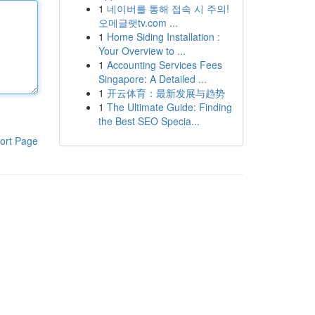
1
네이버를 통해 접속 시 주의!
오메글랫tv.com ...
1
Home Siding Installation :
Your Overview to ...
1
Accounting Services Fees
Singapore: A Detailed ...
1
开云体育：最新发展与趋势
1
The Ultimate Guide: Finding
the Best SEO Specia...
ort Page