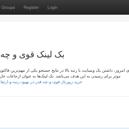
Groups
Register
Login
بک لینک قوی و چه قد
ای امروز، داشتن یک وبسایت با رتبه بالا در نتایج جستجو یکی از مهم‌ترین فاک
موثر برای رسیدن به این هدف می‌باشد. بک لینک‌ها به عنوان ارجاعات خ
83fec7.ziblogs.com/32986038/خرید-رپورتاژ-قوی-و-چه-قدر-در-بهبود-رتبه-و-ارتقا-تاثیر-دارد