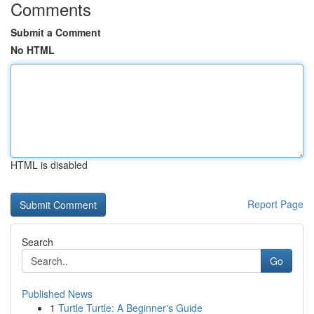
Comments
Submit a Comment
No HTML
HTML is disabled
Report Page
Search
Go
Published News
1
Turtle Turtle: A Beginner's Guide