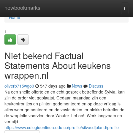
Home
nowbookmarks
Togg
navi
Home
1
Niet bekend Factual
Statements About keukens
wrappen.nl
oliverb715wgo0
547 days ago
News
Discuss
Na een snelle offerte en en echt gesprek betreffende Sylvia, kan
zijn de order vlot geplaatst. Gedaan maandag zijn een
keukenfrontjes en plinten gedemonteerd en op deze vrijdag is
alles weer gemonteerd en de vaste delen ter plekke betreffende
de wrapfolie voorzien door Wouter. Let op!: Werk langzaam en
vermijd
https://www.colegioenlinea.edu.co/profile/silvasdjbland/profile