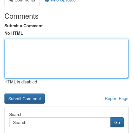
Comments
Submit a Comment
No HTML
HTML is disabled
Report Page
Search
Go