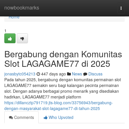
Home
nowbookmarks
Togg
navi
Home
1
Bergabung dengan Komunitas
Slot LAGAGAME77 di 2025
jonasbytc054213
447 days ago
News
Discuss
Pada tahun 2025, bergabung dengan komunitas permainan slot
LAGAGAME77 semakin seru bagi kalangan pecinta permainan
slot. Dengan adanya berbagai promo menarik yang disediakan
hadirkan, LAGAGAME77 menjadi platform
https://dillancztp791719.jts-blog.com/33756943/bergabung-
dengan-masyarakat-slot-lagagame77-di-tahun-2025
Comments
Who Upvoted