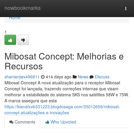
Home
nowbookmarks
Togg
navi
Home
1
Mibosat Concept: Melhorias e
Recursos
shanianjwx496811
414 days ago
News
Discuss
Mibosat Concept A nova atualização para o receptor Mibosat
Concept foi lançada, trazendo correções internas que visam
melhorar a estabilidade do sistema SKS nos satélites 58W e 75W.
A marca assegura que esta
https://kianafxvb331223.blogdosaga.com/35012659/mibosat-
concept-atualizações-e-inovações
Comments
Who Upvoted