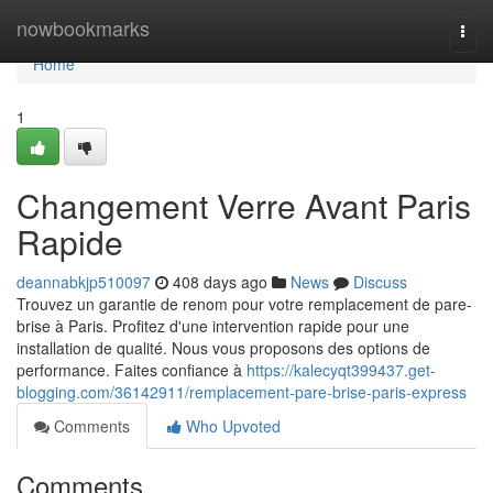
Home
nowbookmarks
Togg
navi
Home
1
Changement Verre Avant Paris
Rapide
deannabkjp510097
408 days ago
News
Discuss
Trouvez un garantie de renom pour votre remplacement de pare-
brise à Paris. Profitez d'une intervention rapide pour une
installation de qualité. Nous vous proposons des options de
performance. Faites confiance à
https://kalecyqt399437.get-
blogging.com/36142911/remplacement-pare-brise-paris-express
Comments
Who Upvoted
Comments