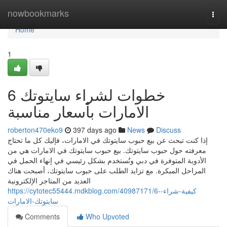
Home
nowbookmarks
Togg
navi
Home
1
6 خطوات لشراء سايتوتك
الامارات بأسعار مناسبة
roberton470eko9
397 days ago
News
Discuss
إذا كنت تبحث عن بيع حبوب سايتوتك في الامارات، فإليك كل ما تحتاج
معرفته حول حبوب سايتوتك. بيع حبوب سايتوتك في الامارات هي من
الأدوية المتوفرة في دبي وتُستخدم بشكل رئيسي في إنهاء الحمل في
المراحل المبكرة. مع تزايد الطلب على حبوب سايتوتك، أصبحت هناك
العديد من المتاجر الإلكترونية
https://cytotec55444.mdkblog.com/40987171/6-كيفية-شراء-
سايتوتك-الامارات
Comments
Who Upvoted