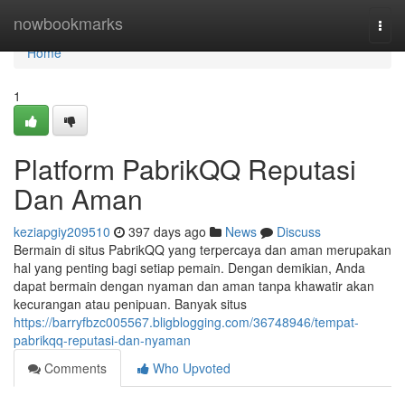
Home
nowbookmarks
Togg
navi
Home
1
Platform PabrikQQ Reputasi
Dan Aman
keziapgiy209510
397 days ago
News
Discuss
Bermain di situs PabrikQQ yang terpercaya dan aman merupakan
hal yang penting bagi setiap pemain. Dengan demikian, Anda
dapat bermain dengan nyaman dan aman tanpa khawatir akan
kecurangan atau penipuan. Banyak situs
https://barryfbzc005567.bligblogging.com/36748946/tempat-
pabrikqq-reputasi-dan-nyaman
Comments
Who Upvoted