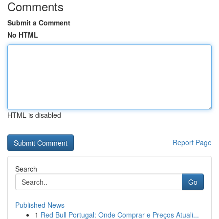
Comments
Submit a Comment
No HTML
HTML is disabled
Report Page
Search
Go
Published News
1
Red Bull Portugal: Onde Comprar e Preços Atuali...