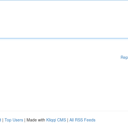
Rep
d
|
Top Users
| Made with
Kliqqi CMS
|
All RSS Feeds