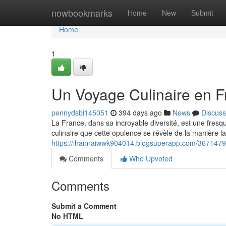
Home
nowbookmarks
Home
New
Submit
Home
1
Un Voyage Culinaire en Fr
pennydsbi145051
394 days ago
News
Discuss
La France, dans sa incroyable diversité, est une fresqu
culinaire que cette opulence se révèle de la manière l
https://ihannaiwwk904014.blogsuperapp.com/36714795/
Comments
Who Upvoted
Comments
Submit a Comment
No HTML