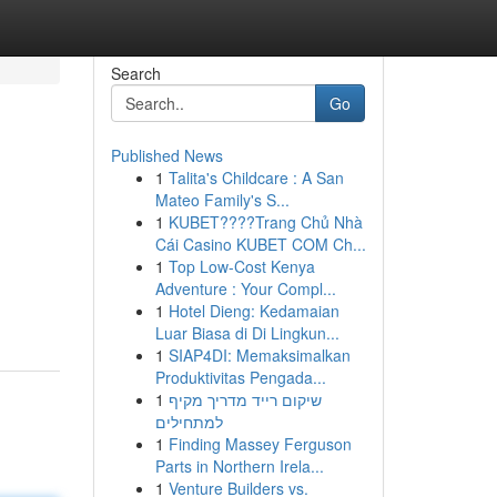
Search
Go
Published News
1
Talita's Childcare : A San
Mateo Family's S...
1
KUBET????️Trang Chủ Nhà
Cái Casino KUBET COM Ch...
1
Top Low-Cost Kenya
Adventure : Your Compl...
1
Hotel Dieng: Kedamaian
Luar Biasa di Di Lingkun...
1
SIAP4DI: Memaksimalkan
Produktivitas Pengada...
1
שיקום רייד מדריך מקיף
למתחילים
1
Finding Massey Ferguson
Parts in Northern Irela...
1
Venture Builders vs.