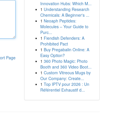
Innovation Hubs: Which M...
1
Understanding Research
Chemicals: A Beginner's ...
1
Neoaph Peptides:
Molecules – Your Guide to
Purc...
1
Fiendish Defenders: A
Prohibited Pact
1
Buy Pregabalin Online: A
Easy Option?
ort Page
1
360 Photo Magic: Photo
Booth and 360 Video Boot...
1
Custom Vitreous Mugs by
Our Company: Create...
1
Top IPTV pour 2026 : Un
Référentiel Exhaustif d...