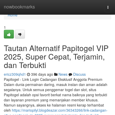
Home
nowbookmarks
Togg
navi
Home
1
Tautan Alternatif Papitogel VIP
2025, Super Cepat, Terjamin,
dan Terbukti
ericz309qhd1
396 days ago
News
Discuss
Papitogel - Link Login Cadangan Eksklusif Anggota Premium
Dalam dunia permainan daring, masuk instan dan aman adalah
segalanya. Untuk semua penggemar togel dan slot, situs
Papitogel adalah opsi favorit berkat nama baiknya yang terbukti
dan layanan premium yang memanjakan member khusus.
Namun sayangnya, akses ke halaman resmi kerap terhambat
oleh
https://mariopilyl.blogdeazar.com/36343266/link-cadangan-