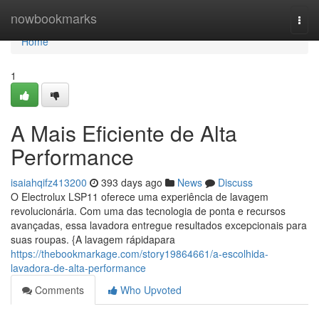
Home
nowbookmarks
Togg
navi
Home
1
A Mais Eficiente de Alta
Performance
isaiahqifz413200
393 days ago
News
Discuss
O Electrolux LSP11 oferece uma experiência de lavagem
revolucionária. Com uma das tecnologia de ponta e recursos
avançadas, essa lavadora entregue resultados excepcionais para
suas roupas. {A lavagem rápidapara
https://thebookmarkage.com/story19864661/a-escolhida-
lavadora-de-alta-performance
Comments
Who Upvoted