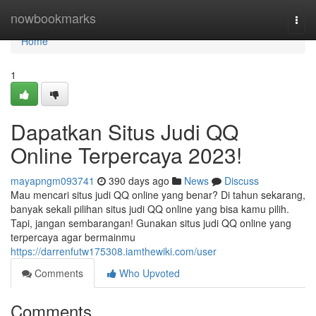
Home
nowbookmarks
Togg
navi
Home
1
Dapatkan Situs Judi QQ
Online Terpercaya 2023!
mayapngm093741
390 days ago
News
Discuss
Mau mencari situs judi QQ online yang benar? Di tahun sekarang,
banyak sekali pilihan situs judi QQ online yang bisa kamu pilih.
Tapi, jangan sembarangan! Gunakan situs judi QQ online yang
terpercaya agar bermainmu
https://darrenfutw175308.iamthewiki.com/user
Comments
Who Upvoted
Comments