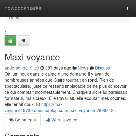
Home
nowbookmarks
Togg
navi
Home
1
Maxi voyance
andersong319jtc9
387 days ago
News
Discuss
Oir lumineux dans le calme d’une domaine Il y avait de
nombreuses années que Claire tournait en rond. Rien de
spectaculaire, juste ce ressenti implacable de ne plus concevoir
ce qui comptait incontestablement. Chaque aurore lui paraissait
formateur, mais creux. Elle travaillait, elle écoutait mes copines,
elle tenait doux. Et
https://maxi-
voyance19730.onesmablog.com/maxi-voyance-76993124
Comments
Who Upvoted
Comments