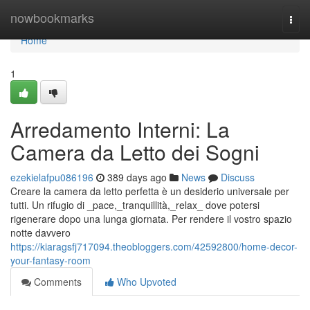
Home
nowbookmarks
Togg
navi
Home
1
Arredamento Interni: La
Camera da Letto dei Sogni
ezekielafpu086196
389 days ago
News
Discuss
Creare la camera da letto perfetta è un desiderio universale per
tutti. Un rifugio di _pace,_tranquillità,_relax_ dove potersi
rigenerare dopo una lunga giornata. Per rendere il vostro spazio
notte davvero
https://kiaragsfj717094.theobloggers.com/42592800/home-decor-
your-fantasy-room
Comments
Who Upvoted