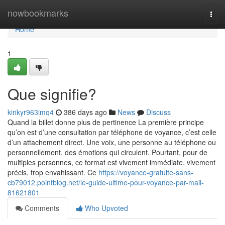
Home
nowbookmarks
Togg
navi
Home
1
Que signifie?
kinkyr963lmq4
386 days ago
News
Discuss
Quand la billet donne plus de pertinence La première principe
qu’on est d’une consultation par téléphone de voyance, c’est celle
d’un attachement direct. Une voix, une personne au téléphone ou
personnellement, des émotions qui circulent. Pourtant, pour de
multiples personnes, ce format est vivement immédiate, vivement
précis, trop envahissant. Ce
https://voyance-gratuite-sans-
cb79012.pointblog.net/le-guide-ultime-pour-voyance-par-mail-
81621801
Comments
Who Upvoted