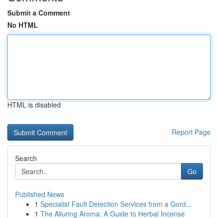
Submit a Comment
No HTML
HTML is disabled
Report Page
Search
Go
Published News
1
Specialist Fault Detection Services from a Gord...
1
The Alluring Aroma: A Guide to Herbal Incense