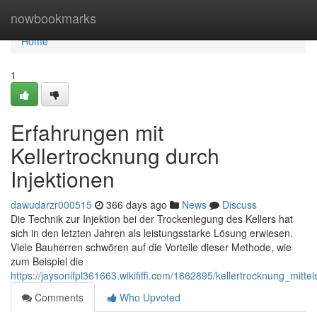
Home
nowbookmarks
Home
1
Erfahrungen mit
Kellertrocknung durch
Injektionen
dawudarzr000515
366 days ago
News
Discuss
Die Technik zur Injektion bei der Trockenlegung des Kellers hat
sich in den letzten Jahren als leistungsstarke Lösung erwiesen.
Viele Bauherren schwören auf die Vorteile dieser Methode, wie
zum Beispiel die
https://jaysonifpl361663.wikififfi.com/1662895/kellertrocknung_mittel
Comments
Who Upvoted