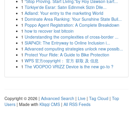
1
“Stop Proving. Start Living.”by Roy Dawson Eart...
1
Türkiye'de Esrar: Satın Edinmek Sizin Dile...
1
Adland: Your entry to the marketing World
1
Dominate Area Ranking: Your Sunshine State Buil...
1
Poppo Agent Registration: A Complete Breakdown
1
how to recover lost bitcoin
1
Understanding the complexities of cross-border ...
1
SIAP4DI: The Entryway to Online Inclusion i...
1
Advanced computing strategies unlock new possib...
1
Protect Your Ride: A Guide to Bike Protection
1
WPS 官方copyright： 官方 获取 及 信息
1
The VOOPOO VRIZZ Device is the new go-to ?
Copyright © 2026 |
Advanced Search
|
Live
|
Tag Cloud
|
Top
Users
| Made with
Kliqqi CMS
|
All RSS Feeds