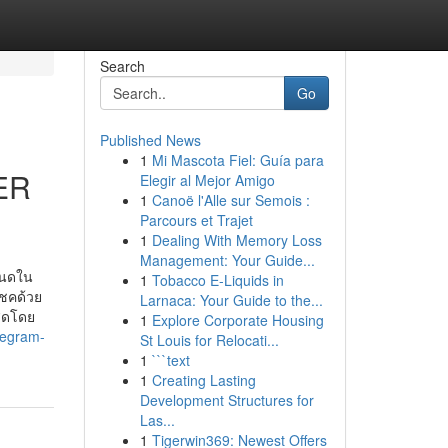
Search
Go
Published News
1
Mi Mascota Fiel: Guía para
ER
Elegir al Mejor Amigo
1
Canoë l'Alle sur Semois :
Parcours et Trajet
1
Dealing With Memory Loss
Management: Your Guide...
หนดใน
1
Tobacco E-Liquids in
โชคด้วย
Larnaca: Your Guide to the...
นสดโดย
1
Explore Corporate Housing
legram-
St Louis for Relocati...
1
```text
1
Creating Lasting
Development Structures for
Las...
1
Tigerwin369: Newest Offers