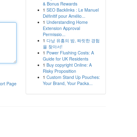
& Bonus Rewards
1
SEO Backlinks : Le Manuel
Définitif pour Amélio...
1
Understanding Home
Extension Approval
Permissio...
1
다낭 유흥의 밤, 짜릿한 경험
을 찾아서!
1
Power Flushing Costs: A
Guide for UK Residents
1
Buy copyright Online: A
Risky Proposition
1
Custom Stand Up Pouches:
Your Brand, Your Packa...
ort Page