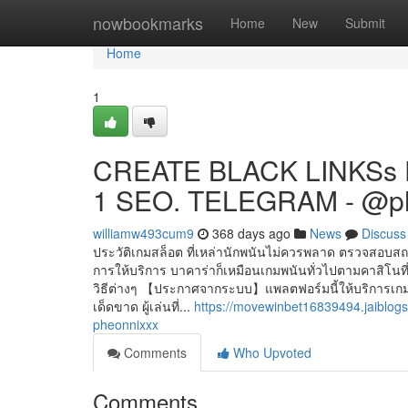
Home
nowbookmarks
Home
New
Submit
Home
1
CREATE BLACK LINKSs 
1 SEO. TELEGRAM - @p
williamw493cum9
368 days ago
News
Discuss
ประวัติเกมสล็อต ที่เหล่านักพนันไม่ควรพลาด ตรวจสอ
การให้บริการ บาคาร่าก็เหมือนเกมพนันทั่วไปตามคาสิโนที
วิธีต่างๆ 【ประกาศจากระบบ】แพลตฟอร์มนี้ให้บริการเกมค
เด็ดขาด ผู้เล่นที่...
https://movewinbet16839494.jaiblog
pheonnixxx
Comments
Who Upvoted
Comments