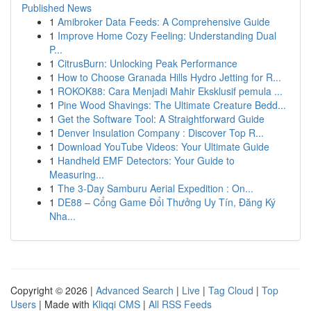
Published News
1
Amibroker Data Feeds: A Comprehensive Guide
1
Improve Home Cozy Feeling: Understanding Dual
P...
1
CitrusBurn: Unlocking Peak Performance
1
How to Choose Granada Hills Hydro Jetting for R...
1
ROKOK88: Cara Menjadi Mahir Eksklusif pemula ...
1
Pine Wood Shavings: The Ultimate Creature Bedd...
1
Get the Software Tool: A Straightforward Guide
1
Denver Insulation Company : Discover Top R...
1
Download YouTube Videos: Your Ultimate Guide
1
Handheld EMF Detectors: Your Guide to
Measuring...
1
The 3-Day Samburu Aerial Expedition : On...
1
DE88 – Cổng Game Đổi Thưởng Uy Tín, Đăng Ký
Nha...
Copyright © 2026 |
Advanced Search
|
Live
|
Tag Cloud
|
Top
Users
| Made with
Kliqqi CMS
|
All RSS Feeds