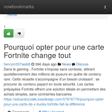
Home
nowbookmarks
Togg
navi
Home
1
Pourquoi opter pour une carte
Fortnite change tout
henrym307wab8
366 days ago
News
Discuss
Dans le gaming , Fortnite s’impose sans conteste, attirant
quotidiennement des millions de joueurs en quête de contenu
rare. Cette réussite s’accompagne d’un besoin croissant : se
procurer du contenu payant en toute sécurité. Les cartes
prépayées Fortnite offrent une solution idéale en permettant des
achats simples, sans contraintes bancaires
https://eduardozuiwk.ivasdesign.com/57876779/pourquoi-opter-
pour-une-carte-de-v-bucks-fortnite-fait-la-différence
Comments
Who Upvoted