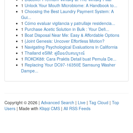
1
Unlock Your Mouth Microbiome: A Handbook to...
1
Choosing the Best Laundry Payment System: A
Gui...
1
Cómo evaluar vigilancia y patrullaje residencia...
1
Purchase Acetic Solution in Bulk : Your Defi...
1
Boat Disposal Near Me: Easy & Affordable Options
1
{Joint Genesis: Uncover Effortless Motion?
1
Navigating Psychological Evaluations in California
1
Thailand eSIM: คู่มือฉบับสมบูรณ์
1
ROKOK88: Cara Praktis Detail buat Pemula De...
1
Replacing Your DC97-16350E Samsung Washer
Dampe...
Copyright © 2026 |
Advanced Search
|
Live
|
Tag Cloud
|
Top
Users
| Made with
Kliqqi CMS
|
All RSS Feeds