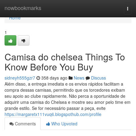
Home
nowbookmarks
Togg
navi
Home
1
Camisa do chelsea Things To
Know Before You Buy
sidneyh555gzr7
358 days ago
News
Discuss
Além disso, a entrega imediata e os envios rápidos facilitam a
compra dessas camisas, permitindo que os torcedores exibam
seu apoio ao clube rapidamente. Não perca a oportunidade de
adquirir uma camisa do Chelsea e mostre seu amor pelo time em
grande estilo. Se for necessário passar a peça, evite
https://margaretx111vuq6.blogspothub.com/profile
Comments
Who Upvoted