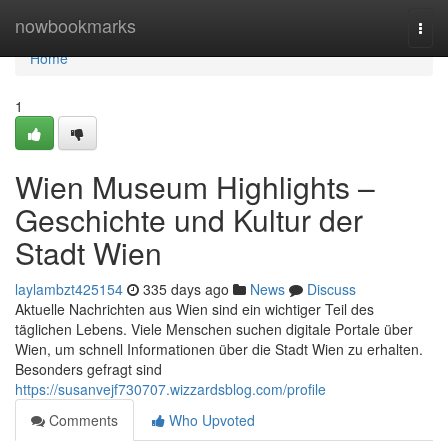
Home
nowbookmarks
Togg
navi
Home
1
Wien Museum Highlights –
Geschichte und Kultur der
Stadt Wien
laylambzt425154
335 days ago
News
Discuss
Aktuelle Nachrichten aus Wien sind ein wichtiger Teil des
täglichen Lebens. Viele Menschen suchen digitale Portale über
Wien, um schnell Informationen über die Stadt Wien zu erhalten.
Besonders gefragt sind
https://susanvejf730707.wizzardsblog.com/profile
Comments
Who Upvoted