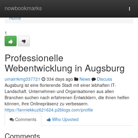
Home
nowbookmarks
Togg
navi
Home
1
Professionelle
Webentwicklung in Augsburg
umairrkmg337721
334 days ago
News
Discuss
Augsburg ist eine florierende Stadt mit einer lebhaften IT-
Landschaft. Unternehmen und Organisationen aus allen
Branchen suchen nach erfahrenen Entwicklern, die ihnen helfen
können, ihre Onlinepräsenz zu verbessern.
https://fanniekkuz621624.p2blogs.com/profile
Comments
Who Upvoted
Comments