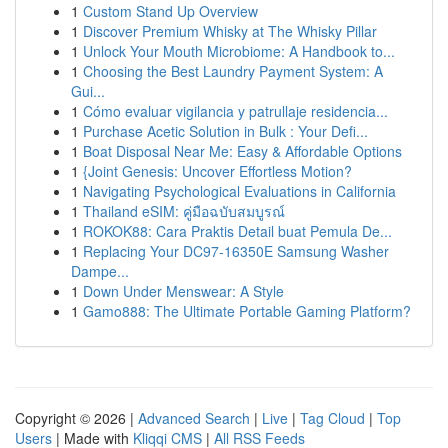
1
Custom Stand Up Overview
1
Discover Premium Whisky at The Whisky Pillar
1
Unlock Your Mouth Microbiome: A Handbook to...
1
Choosing the Best Laundry Payment System: A
Gui...
1
Cómo evaluar vigilancia y patrullaje residencia...
1
Purchase Acetic Solution in Bulk : Your Defi...
1
Boat Disposal Near Me: Easy & Affordable Options
1
{Joint Genesis: Uncover Effortless Motion?
1
Navigating Psychological Evaluations in California
1
Thailand eSIM: คู่มือฉบับสมบูรณ์
1
ROKOK88: Cara Praktis Detail buat Pemula De...
1
Replacing Your DC97-16350E Samsung Washer
Dampe...
1
Down Under Menswear: A Style
1
Gamo888: The Ultimate Portable Gaming Platform?
Copyright © 2026 |
Advanced Search
|
Live
|
Tag Cloud
|
Top
Users
| Made with
Kliqqi CMS
|
All RSS Feeds