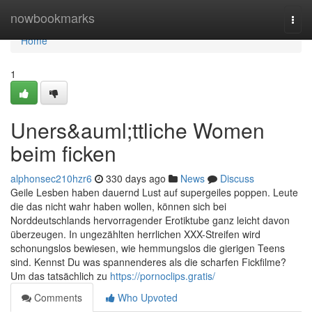
Home
nowbookmarks
Togg
navi
Home
1
Uners&auml;ttliche Women
beim ficken
alphonsec210hzr6
330 days ago
News
Discuss
Geile Lesben haben dauernd Lust auf supergeiles poppen. Leute
die das nicht wahr haben wollen, können sich bei
Norddeutschlands hervorragender Erotiktube ganz leicht davon
überzeugen. In ungezählten herrlichen XXX-Streifen wird
schonungslos bewiesen, wie hemmungslos die gierigen Teens
sind. Kennst Du was spannenderes als die scharfen Fickfilme?
Um das tatsächlich zu
https://pornoclips.gratis/
Comments
Who Upvoted