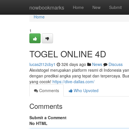
Home
nowbookmarks
Home
New
Submit
Home
1
TOGEL ONLINE 4D
lucas2t12cby1
326 days ago
News
Discuss
Alexistogel merupakan platform resmi di Indonesia ya
dengan prediksi angka yang tepat dan terpercaya. Bua
yang cocok!
https://dive-dallas.com/
Comments
Who Upvoted
Comments
Submit a Comment
No HTML