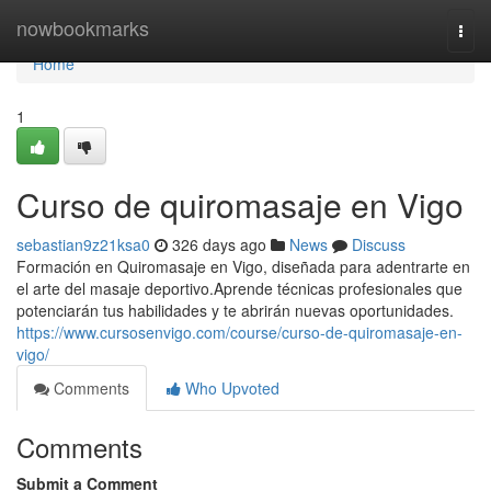
Home
nowbookmarks
Togg
navi
Home
1
Curso de quiromasaje en Vigo
sebastian9z21ksa0
326 days ago
News
Discuss
Formación en Quiromasaje en Vigo, diseñada para adentrarte en
el arte del masaje deportivo.Aprende técnicas profesionales que
potenciarán tus habilidades y te abrirán nuevas oportunidades.
https://www.cursosenvigo.com/course/curso-de-quiromasaje-en-
vigo/
Comments
Who Upvoted
Comments
Submit a Comment