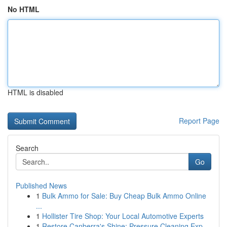
No HTML
HTML is disabled
Report Page
Search
Go
Published News
1
Bulk Ammo for Sale: Buy Cheap Bulk Ammo Online
...
1
Hollister Tire Shop: Your Local Automotive Experts
1
Restore Canberra's Shine: Pressure Cleaning Exp...