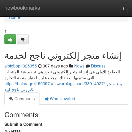
Home
nowbookmarks
Togg
navi
Home
1
إنشاء متجر إلكتروني ناجح لخدمة
albieboph325355
307 days ago
News
Discuss
الخطوة الأولى في إنشاء متجر إلكتروني ناجح هي تحديد فئة المنتجات
التي ستبيعها. بعد ذلك، يجب عليك اختيار منصة التجارة
https://haimaqrej150397.answerblogs.com/38014027/بناء-متجر-
إلكتروني-ناجح-لبيع
Comments
Who Upvoted
Comments
Submit a Comment
No HTML