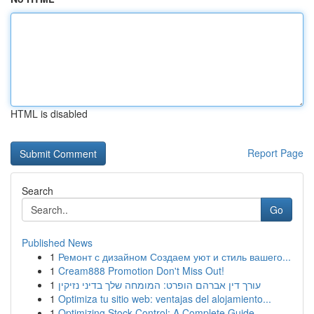
HTML is disabled
Report Page
Search
Go
Published News
1
Ремонт с дизайном Создаем уют и стиль вашего...
1
Cream888 Promotion Don't Miss Out!
1
עורך דין אברהם הופרט: המומחה שלך בדיני נזיקין
1
Optimiza tu sitio web: ventajas del alojamiento...
1
Optimizing Stock Control: A Complete Guide