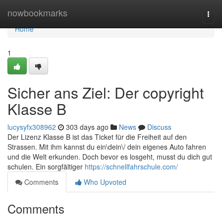
Home
nowbookmarks
Togg
navi
Home
1
Sicher ans Ziel: Der copyright
Klasse B
lucysyfx308962
303 days ago
News
Discuss
Der Lizenz Klasse B ist das Ticket für die Freiheit auf den
Strassen. Mit ihm kannst du ein\dein\/ dein eigenes Auto fahren
und die Welt erkunden. Doch bevor es losgeht, musst du dich gut
schulen. Ein sorgfältiger
https://schnellfahrschule.com/
Comments
Who Upvoted
Comments