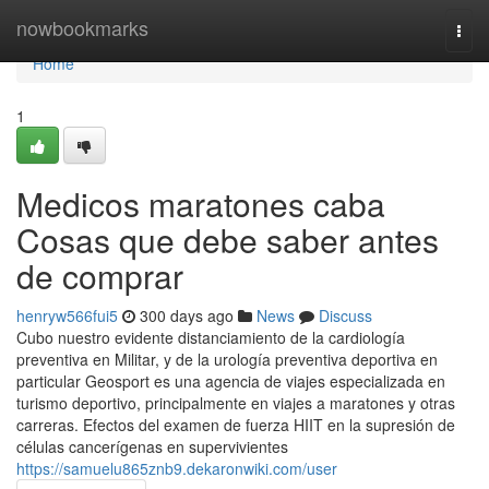
Home
nowbookmarks
Togg
navi
Home
1
Medicos maratones caba
Cosas que debe saber antes
de comprar
henryw566fui5
300 days ago
News
Discuss
Cubo nuestro evidente distanciamiento de la cardiología
preventiva en Militar, y de la urología preventiva deportiva en
particular Geosport es una agencia de viajes especializada en
turismo deportivo, principalmente en viajes a maratones y otras
carreras. Efectos del examen de fuerza HIIT en la supresión de
células cancerígenas en supervivientes
https://samuelu865znb9.dekaronwiki.com/user