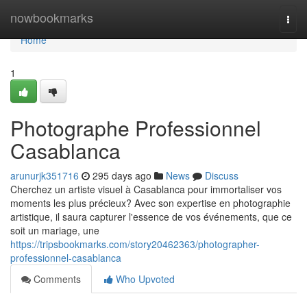
Home
nowbookmarks
Togg
navi
Home
1
Photographe Professionnel
Casablanca
arunurjk351716
295 days ago
News
Discuss
Cherchez un artiste visuel à Casablanca pour immortaliser vos
moments les plus précieux? Avec son expertise en photographie
artistique, il saura capturer l'essence de vos événements, que ce
soit un mariage, une
https://tripsbookmarks.com/story20462363/photographer-
professionnel-casablanca
Comments
Who Upvoted