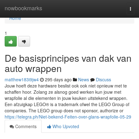
Home
nowbookmarks
Togg
navi
Home
1
De basisprincipes van dak van
auto wrappen
matthew183i9jw4
295 days ago
News
Discuss
Jouw hoeft deze hardware beslist ook ook niet opnieuw met te
schaffen hoor. Zolang ze alsnog goed werken kun jouw met
wrapfolie al die elementen in jouw keuken uitstekend wrappen.
Een afzuigkap LEGO® is a trademark ofwel the LEGO Group of
companies. The LEGO group does not sponsor, authorize or
https://telegra.ph/Niet-bekend-Feiten-over-glans-wrapfolie-05-29
Comments
Who Upvoted