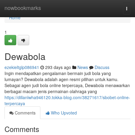
Home
nowbookmarks
Togg
navi
Home
1
Dewabola
ezekieltglp086941
293 days ago
News
Discuss
Ingin mendapatkan pengalaman bermain judi bola yang
lumayan? Dewabola adalah agen resmi pilihan untuk kamu.
Sebagai agen judi bola online terpercaya, Dewabola menawarkan
berbagai macam jenis permainan olahraga yang
https://dillanlwha946120.tokka-blog.com/38271617/sbobet-online-
terpercaya
Comments
Who Upvoted
Comments