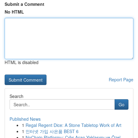
Submit a Comment
No HTML
HTML is disabled
Report Page
Search
Go
Published News
1
Regal Regent Dice: A Stone Tabletop Work of Art
1
인터넷 가입 사은품 BEST 6
1
NoChain Platformu: Çığır Açan Yaklaşımı ve Özel...