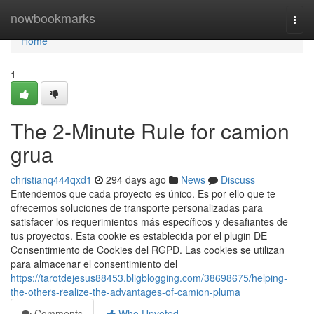
Home
nowbookmarks
Togg
navi
Home
1
The 2-Minute Rule for camion
grua
christianq444qxd1
294 days ago
News
Discuss
Entendemos que cada proyecto es único. Es por ello que te
ofrecemos soluciones de transporte personalizadas para
satisfacer los requerimientos más específicos y desafiantes de
tus proyectos. Esta cookie es establecida por el plugin DE
Consentimiento de Cookies del RGPD. Las cookies se utilizan
para almacenar el consentimiento del
https://tarotdejesus88453.bligblogging.com/38698675/helping-
the-others-realize-the-advantages-of-camion-pluma
Comments
Who Upvoted