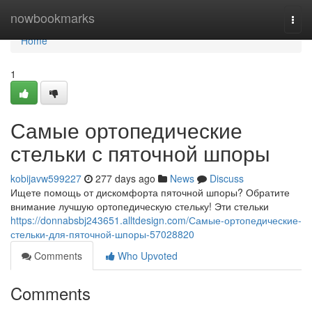
Home
nowbookmarks
Togg
navi
Home
1
Самые ортопедические
стельки с пяточной шпоры
kobijavw599227
277 days ago
News
Discuss
Ищете помощь от дискомфорта пяточной шпоры? Обратите
внимание лучшую ортопедическую стельку! Эти стельки
https://donnabsbj243651.alltdesign.com/Самые-ортопедические-
стельки-для-пяточной-шпоры-57028820
Comments
Who Upvoted
Comments