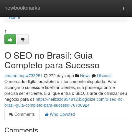
Home
nowbookmarks
Togg
navi
Home
1
O SEO no Brasil: Guia
Completo para Sucesso
amaanmupw733251
272 days ago
News
Discuss
O mercado digital brasileiro é intensamente disputado. Para
alcançar o sucesso e fidelizar clientes, sua presença online
precisa ser eficiente. É aí que entra o SEO, a arte de otimizar seu
negócio para os
https://neilzazd654612.blogolize.com/o-seo-no-
brasil-guia-completo-para-sucesso-76706924
Comments
Who Upvoted
Comments