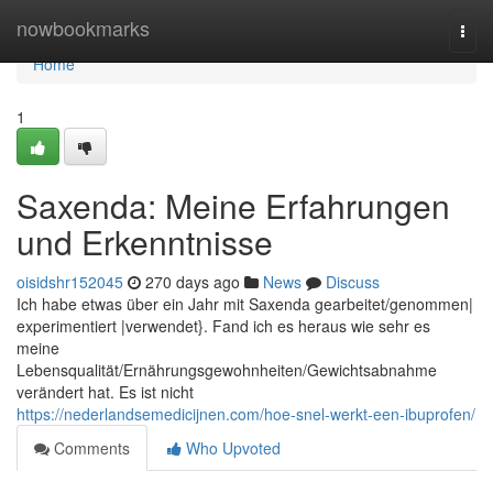
Home
nowbookmarks
Togg
navi
Home
1
Saxenda: Meine Erfahrungen
und Erkenntnisse
oisidshr152045
270 days ago
News
Discuss
Ich habe etwas über ein Jahr mit Saxenda gearbeitet/genommen|
experimentiert |verwendet}. Fand ich es heraus wie sehr es
meine
Lebensqualität/Ernährungsgewohnheiten/Gewichtsabnahme
verändert hat. Es ist nicht
https://nederlandsemedicijnen.com/hoe-snel-werkt-een-ibuprofen/
Comments
Who Upvoted