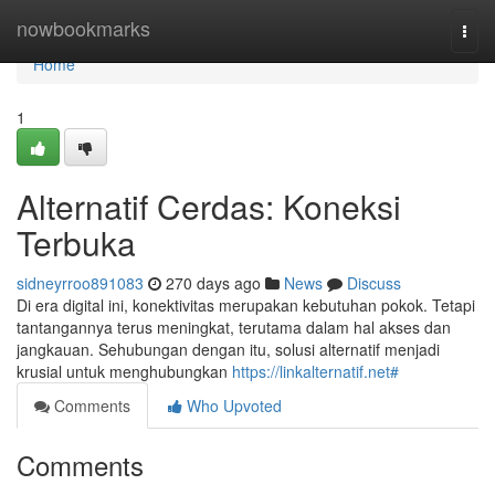
Home
nowbookmarks
Togg
navi
Home
1
Alternatif Cerdas: Koneksi
Terbuka
sidneyrroo891083
270 days ago
News
Discuss
Di era digital ini, konektivitas merupakan kebutuhan pokok. Tetapi
tantangannya terus meningkat, terutama dalam hal akses dan
jangkauan. Sehubungan dengan itu, solusi alternatif menjadi
krusial untuk menghubungkan
https://linkalternatif.net#
Comments
Who Upvoted
Comments