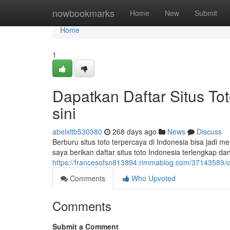
Home
nowbookmarks
Home
New
Submit
Home
1
Dapatkan Daftar Situs To
sini
abelxltb530380
268 days ago
News
Discuss
Berburu situs toto terpercaya di Indonesia bisa jadi me
saya berikan daftar situs toto Indonesia terlengkap d
https://francesofsn813894.rimmablog.com/37143589/car
Comments
Who Upvoted
Comments
Submit a Comment