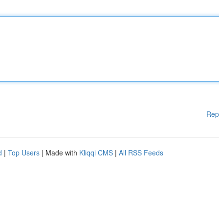
Rep
d
|
Top Users
| Made with
Kliqqi CMS
|
All RSS Feeds