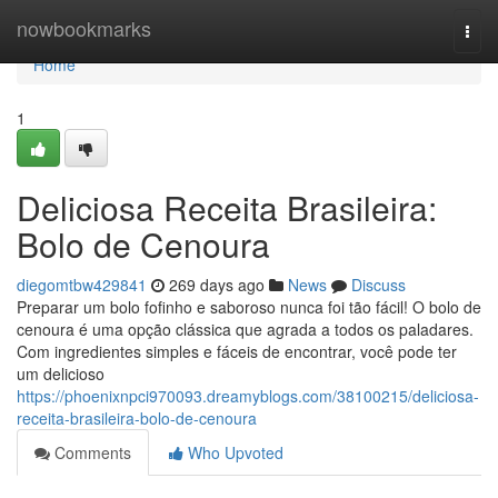
Home
nowbookmarks
Togg
navi
Home
1
Deliciosa Receita Brasileira:
Bolo de Cenoura
diegomtbw429841
269 days ago
News
Discuss
Preparar um bolo fofinho e saboroso nunca foi tão fácil! O bolo de
cenoura é uma opção clássica que agrada a todos os paladares.
Com ingredientes simples e fáceis de encontrar, você pode ter
um delicioso
https://phoenixnpci970093.dreamyblogs.com/38100215/deliciosa-
receita-brasileira-bolo-de-cenoura
Comments
Who Upvoted