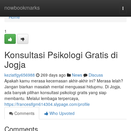
Home
nowbookmarks
Togg
navi
Home
1
Konsultasi Psikologi Gratis di
Jogja
keziatfgy656988
269 days ago
News
Discuss
Apakah kamu merasa kecemasan akhir-akhir ini? Merasa lelah?
Jangan biarkan masalah mental menguasai hidupmu. Di Jogja,
ada banyak pilihan konsultasi psikologi gratis yang siap
membantu. Melalui lembaga terpercaya,
https://francesifgm614304.slypage.com/profile
Comments
Who Upvoted
Comments