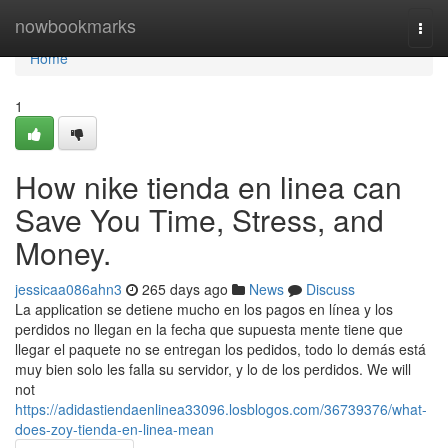
Home
nowbookmarks
Togg
navi
Home
1
How nike tienda en linea can
Save You Time, Stress, and
Money.
jessicaa086ahn3
265 days ago
News
Discuss
La application se detiene mucho en los pagos en línea y los
perdidos no llegan en la fecha que supuesta mente tiene que
llegar el paquete no se entregan los pedidos, todo lo demás está
muy bien solo les falla su servidor, y lo de los perdidos. We will
not
https://adidastiendaenlinea33096.losblogos.com/36739376/what-
does-zoy-tienda-en-linea-mean