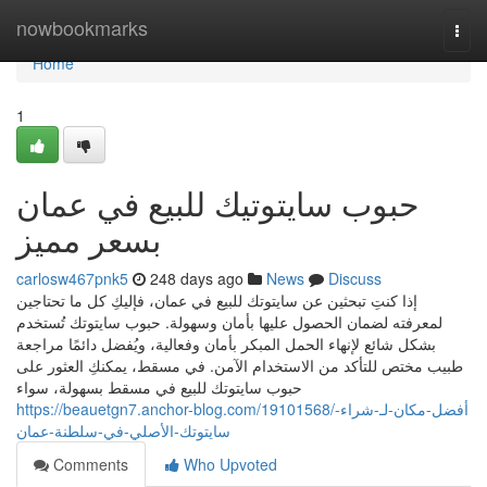
Home
nowbookmarks
Togg
navi
Home
1
حبوب سايتوتيك للبيع في عمان
بسعر مميز
carlosw467pnk5
248 days ago
News
Discuss
إذا كنتِ تبحثين عن سايتوتك للبيع في عمان، فإليكِ كل ما تحتاجين
لمعرفته لضمان الحصول عليها بأمان وسهولة. حبوب سايتوتك تُستخدم
بشكل شائع لإنهاء الحمل المبكر بأمان وفعالية، ويُفضل دائمًا مراجعة
طبيب مختص للتأكد من الاستخدام الآمن. في مسقط، يمكنكِ العثور على
حبوب سايتوتك للبيع في مسقط بسهولة، سواء
https://beauetgn7.anchor-blog.com/19101568/أفضل-مكان-لـ-شراء-
سايتوتك-الأصلي-في-سلطنة-عمان
Comments
Who Upvoted