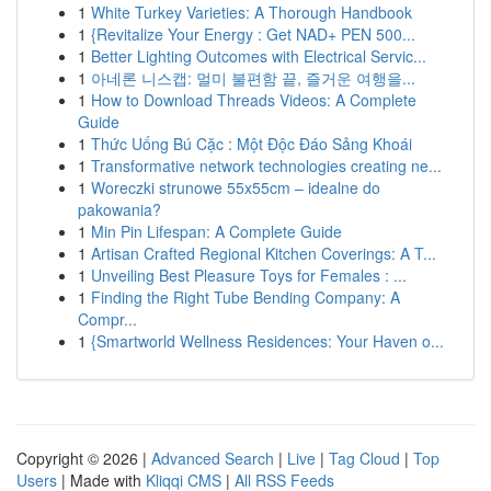
1
White Turkey Varieties: A Thorough Handbook
1
{Revitalize Your Energy : Get NAD+ PEN 500...
1
Better Lighting Outcomes with Electrical Servic...
1
아네론 니스캡: 멀미 불편함 끝, 즐거운 여행을...
1
How to Download Threads Videos: A Complete
Guide
1
Thức Uống Bú Cặc : Một Độc Đáo Sảng Khoái
1
Transformative network technologies creating ne...
1
Woreczki strunowe 55x55cm – idealne do
pakowania?
1
Min Pin Lifespan: A Complete Guide
1
Artisan Crafted Regional Kitchen Coverings: A T...
1
Unveiling Best Pleasure Toys for Females : ...
1
Finding the Right Tube Bending Company: A
Compr...
1
{Smartworld Wellness Residences: Your Haven o...
Copyright © 2026 |
Advanced Search
|
Live
|
Tag Cloud
|
Top
Users
| Made with
Kliqqi CMS
|
All RSS Feeds