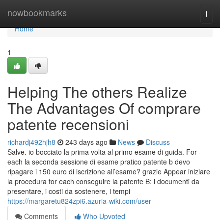
Home
nowbookmarks
Togg
navi
Home
1
Helping The others Realize
The Advantages Of comprare
patente recensioni
richardj492hjh8
243 days ago
News
Discuss
Salve. io bocciato la prima volta al primo esame di guida. For
each la seconda sessione di esame pratico patente b devo
ripagare i 150 euro di iscrizione all’esame? grazie Appear iniziare
la procedura for each conseguire la patente B: i documenti da
presentare, i costi da sostenere, i tempi
https://margaretu824zpi6.azuria-wiki.com/user
Comments
Who Upvoted