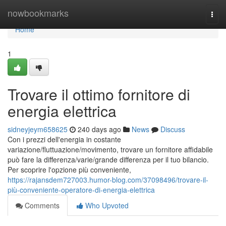
Home
nowbookmarks
Togg
navi
Home
1
Trovare il ottimo fornitore di
energia elettrica
sidneyjeym658625
240 days ago
News
Discuss
Con i prezzi dell'energia in costante
variazione/fluttuazione/movimento, trovare un fornitore affidabile
può fare la differenza/varie/grande differenza per il tuo bilancio.
Per scoprire l'opzione più conveniente,
https://rajansdem727003.humor-blog.com/37098496/trovare-il-
più-conveniente-operatore-di-energia-elettrica
Comments
Who Upvoted