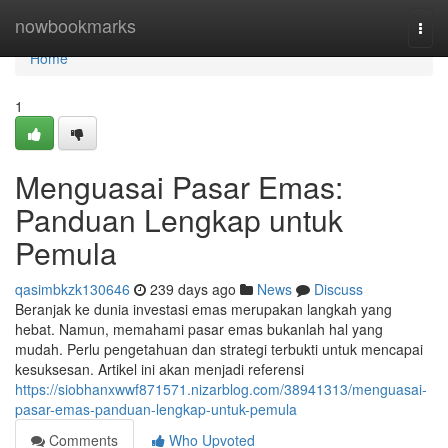
Home
nowbookmarks
Togg
navi
Home
1
Menguasai Pasar Emas:
Panduan Lengkap untuk
Pemula
qasimbkzk130646
239 days ago
News
Discuss
Beranjak ke dunia investasi emas merupakan langkah yang
hebat. Namun, memahami pasar emas bukanlah hal yang
mudah. Perlu pengetahuan dan strategi terbukti untuk mencapai
kesuksesan. Artikel ini akan menjadi referensi
https://siobhanxwwf871571.nizarblog.com/38941313/menguasai-
pasar-emas-panduan-lengkap-untuk-pemula
Comments
Who Upvoted