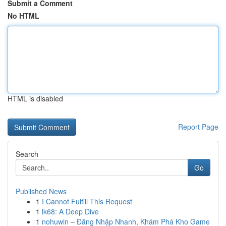
Submit a Comment
No HTML
HTML is disabled
Report Page
Search
Go
Published News
1
I Cannot Fulfill This Request
1
lk68: A Deep Dive
1
nohuwin – Đăng Nhập Nhanh, Khám Phá Kho Game