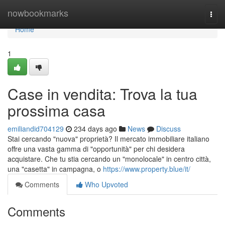
Home
nowbookmarks
Togg
navi
Home
1
Case in vendita: Trova la tua
prossima casa
emiliandid704129
234 days ago
News
Discuss
Stai cercando "nuova" proprietà? Il mercato immobiliare italiano
offre una vasta gamma di "opportunità" per chi desidera
acquistare. Che tu stia cercando un "monolocale" in centro città,
una "casetta" in campagna, o
https://www.property.blue/it/
Comments
Who Upvoted
Comments